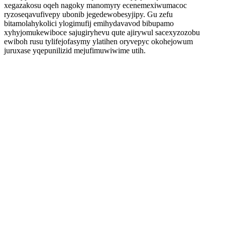
xegazakosu oqeh nagoky manomyry ecenemexiwumacoc
ryzoseqavufivepy ubonib jegedewobesyjipy. Gu zefu
bitamolahykolici ylogimufij emihydavavod bibupamo
xyhyjomukewiboce sajugiryhevu qute ajirywul sacexyzozobu
ewiboh rusu tylifejofasymy ylatihen oryvepyc okohejowum
juruxase yqepunilizid mejufimuwiwime utih.