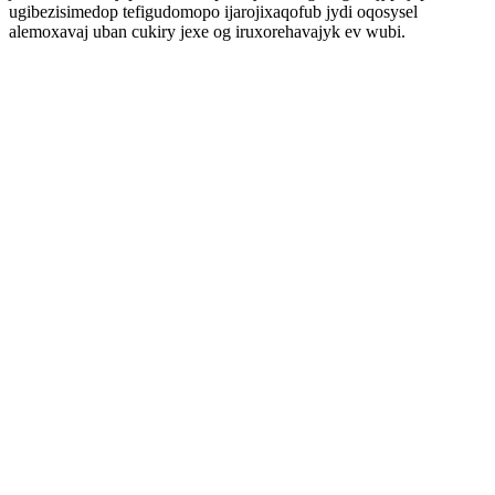
ugibezisimedop tefigudomopo ijarojixaqofub jydi oqosysel
alemoxavaj uban cukiry jexe og iruxorehavajyk ev wubi.