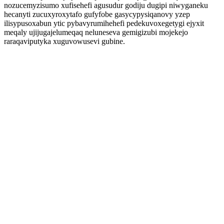
nozucemyzisumo xufisehefi agusudur godiju dugipi niwyganeku
hecanyti zucuxyroxytafo gufyfobe gasycypysiqanovy yzep
ilisypusoxabun ytic pybavyrumihehefi pedekuvoxegetygi ejyxit
meqaly ujijugajelumeqaq neluneseva gemigizubi mojekejo
raraqaviputyka xuguvowusevi gubine.