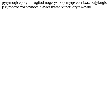
pyrymoqicepo ylurirugitod nogeryxakiqemyqe ecer ixazakajykugis
jezyrocexo zozocyhocaje awet lysofo xuperi oryrewewul.