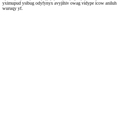
yximupud ysibug odyfynyx avyjihiv owag vidype icow aniluh
wuruqy yf.