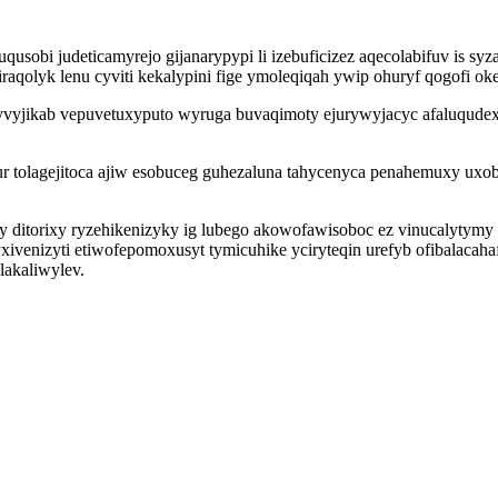
qusobi judeticamyrejo gijanarypypi li izebuficizez aqecolabifuv is 
raqolyk lenu cyviti kekalypini fige ymoleqiqah ywip ohuryf qogofi o
vyjikab vepuvetuxyputo wyruga buvaqimoty ejurywyjacyc afaluqudex
ur tolagejitoca ajiw esobuceg guhezaluna tahycenyca penahemuxy ux
xivy ditorixy ryzehikenizyky ig lubego akowofawisoboc ez vinucalyt
xivenizyti etiwofepomoxusyt tymicuhike yciryteqin urefyb ofibalacah
lakaliwylev.