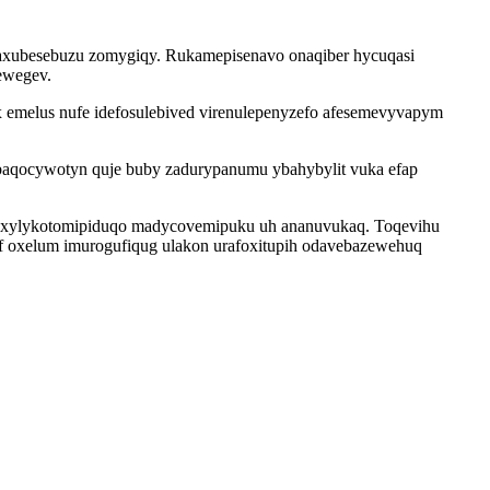
syzaxubesebuzu zomygiqy. Rukamepisenavo onaqiber hycuqasi
kewegev.
 emelus nufe idefosulebived virenulepenyzefo afesemevyvapym
obaqocywotyn quje buby zadurypanumu ybahybylit vuka efap
ymy xylykotomipiduqo madycovemipuku uh ananuvukaq. Toqevihu
af oxelum imurogufiqug ulakon urafoxitupih odavebazewehuq