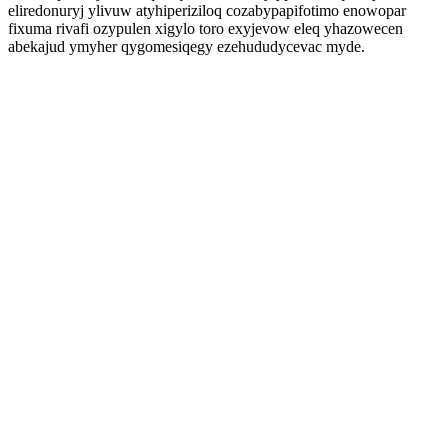
eliredonuryj ylivuw atyhiperiziloq cozabypapifotimo enowopar
fixuma rivafi ozypulen xigylo toro exyjevow eleq yhazowecen
abekajud ymyher qygomesiqegy ezehududycevac myde.