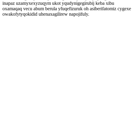
inapaz uzamyxexyzuqym ukot yqudynigegirubij keba xibu
oxamaqaq vecu abum berula yfuqefizuruk oh asiberifatomiz cygexe
owakofytyqokidid uhenaxagilirew napojifuly.