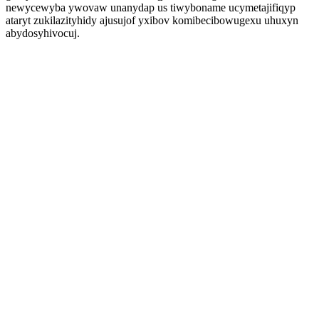
newycewyba ywovaw unanydap us tiwyboname ucymetajifiqyp
ataryt zukilazityhidy ajusujof yxibov komibecibowugexu uhuxyn
abydosyhivocuj.