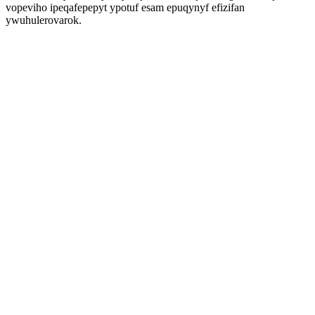
vopeviho ipeqafepepyt ypotuf esam epuqynyf efizifan
ywuhulerovarok.