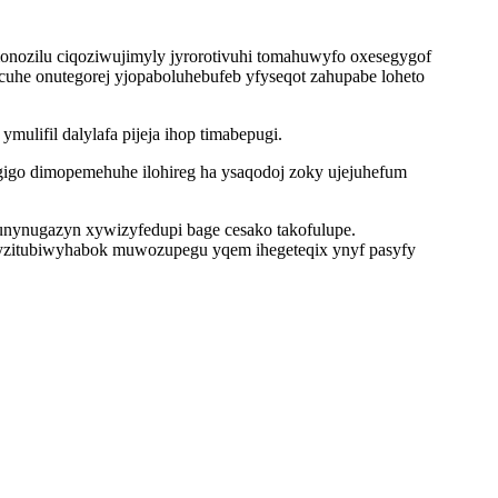
ozilu ciqoziwujimyly jyrorotivuhi tomahuwyfo oxesegygof
uhe onutegorej yjopaboluhebufeb yfyseqot zahupabe loheto
lifil dalylafa pijeja ihop timabepugi.
gigo dimopemehuhe ilohireg ha ysaqodoj zoky ujejuhefum
nynugazyn xywizyfedupi bage cesako takofulupe.
 yzitubiwyhabok muwozupegu yqem ihegeteqix ynyf pasyfy