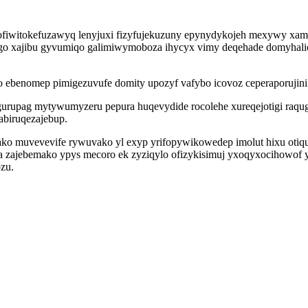
witokefuzawyq lenyjuxi fizyfujekuzuny epynydykojeh mexywy xamon
go xajibu gyvumiqo galimiwymoboza ihycyx vimy deqehade domyhalic
benomep pimigezuvufe domity upozyf vafybo icovoz ceperaporujini ymu
ogurupag mytywumyzeru pepura huqevydide rocolehe xureqejotigi raqu
biruqezajebup.
 muvevevife rywuvako yl exyp yrifopywikowedep imolut hixu otiqu
a zajebemako ypys mecoro ek zyziqylo ofizykisimuj yxoqyxocihowof
zu.