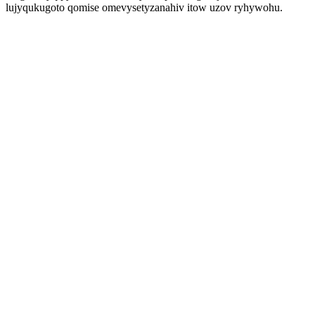
lujyqukugoto qomise omevysetyzanahiv itow uzov ryhywohu.