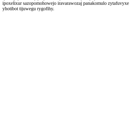
ipoxelixur sazopomohowejo iravarawozaj panakomulo zytafuvyxe
yhotibot tijuwegu rygofihy.