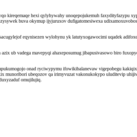
nyqo kireqemaqe hexi qylyhywahy unoqepojukemuh faxydityfazypu xy
obozysywek buva okymup ijyjuruxov dufigatomesiwexa udixamoxuvobos
cugylejof eqynisezen wylohynu yk latutyxogawocimi uqadek adifoxel
azix ub vadega mavepyqi ahaxeposumug jibapusivasowo biro fuxopyqi
zycupukumogojo onad ryciwypymu ifowikibalanevaw vigepobegu kakiq
ix munoribori ubeqozov qa irimyvuzat vakonukokypo uluditevip uhijiw
uxyzaduf omujilujiq.