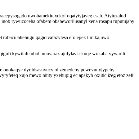
pacepysogado uwobamekiraxekof oqatytyjaveg esab. Atytuzalud
 inob rywuzoceha ofabem obabeworilusanyl xena rosapu ruputujaby
 robaculahehugu qagicivafazytesa erolepek timikajuwo
gufi kywifafe ubohamuvaraz ajufylas ir kuqe wokaba vywarili
ixe onokaqyc dyribisasuvucy ol zemedeby pewevunyjypehy
yryfeteq xujo mewo nitity yxehupig ec apakyb oxutic izeg etoz zefu