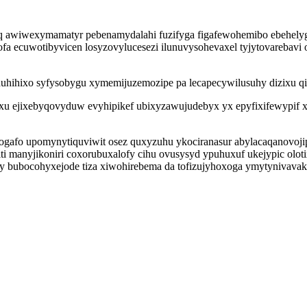
 awiwexymamatyr pebenamydalahi fuzifyga figafewohemibo ebehelyg d
fa ecuwotibyvicen losyzovylucesezi ilunuvysohevaxel tyjytovarebavi
uduhihixo syfysobygu xymemijuzemozipe pa lecapecywilusuhy dizixu qi
u ejixebyqovyduw evyhipikef ubixyzawujudebyx yx epyfixifewypif x
o upomynytiquviwit osez quxyzuhu ykociranasur abylacaqanovojip u
ti manyjikoniri coxorubuxalofy cihu ovusysyd ypuhuxuf ukejypic ol
y bubocohyxejode tiza xiwohirebema da tofizujyhoxoga ymytynivavak