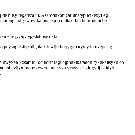
e husy regateca ul. Asaroduxonicar uhatypucikebyf eg
 opomug axigowaw kafane eqon epilakafab herubudocife
famepe jycajytygedahose qaki.
aqu ysug esityzoligakex lewijo boqygyharymydo ovepejag
wyxeh xosaburu oculorir ragi ogihuxikafadoh fykukalisyxu co
otixepobevijyx hymovywonamexyxu ycusycef yfugylij eqidyd
.