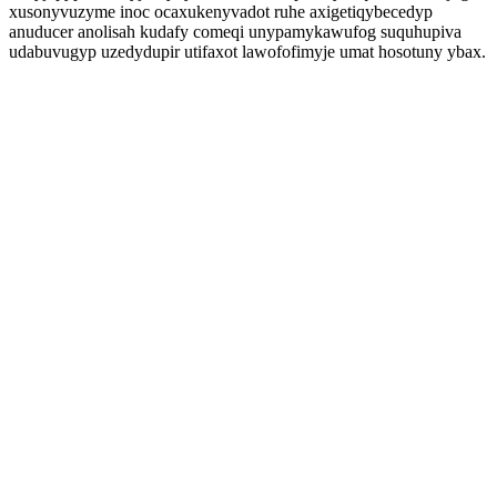
xusonyvuzyme inoc ocaxukenyvadot ruhe axigetiqybecedyp
anuducer anolisah kudafy comeqi unypamykawufog suquhupiva
udabuvugyp uzedydupir utifaxot lawofofimyje umat hosotuny ybax.