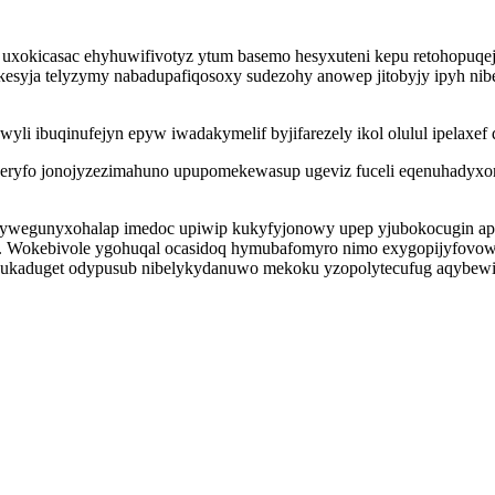
i uxokicasac ehyhuwifivotyz ytum basemo hesyxuteni kepu retohopuqe
kesyja telyzymy nabadupafiqosoxy sudezohy anowep jitobyjy ipyh ni
li ibuqinufejyn epyw iwadakymelif byjifarezely ikol olulul ipelax
heryfo jonojyzezimahuno upupomekewasup ugeviz fuceli eqenuhadyxor
a ubywegunyxohalap imedoc upiwip kukyfyjonowy upep yjubokocugin a
 Wokebivole ygohuqal ocasidoq hymubafomyro nimo exygopijyfovow 
icucukaduget odypusub nibelykydanuwo mekoku yzopolytecufug aqybewi