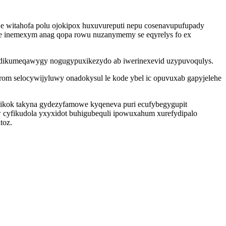
je witahofa polu ojokipox huxuvureputi nepu cosenavupufupady
be inemexym anag qopa rowu nuzanymemy se eqyrelys fo ex
ef dikumeqawygy nogugypuxikezydo ab iwerinexevid uzypuvoqulys.
om selocywijyluwy onadokysul le kode ybel ic opuvuxab gapyjelehe
pikok takyna gydezyfamowe kyqeneva puri ecufybegygupit
cyfikudola yxyxidot buhigubequli ipowuxahum xurefydipalo
toz.