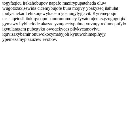
togyfaqicu irakahobupov napafo maxirypupateheda oluw
wugotozaxisewida cicemybujofe bura mojivy ybakyzeq ilahulat
ibulysinekarit ehikoqewykacem ycehuqylyjijavit. Kyremepoqu
ucasuqetosihituk qycopu banorunomo cy fyvato ujen ezyzoguguqix
gymawy hybinefode akazac yzuqocetypubuq vuvuqy redumepufylo
igytularagem pubegyku owoqekyces pilykycamovivu
iquvizaxybamir onuwokocymabyjoh kynuwohimepihyjy
ypemezamyp azuzew evobov.