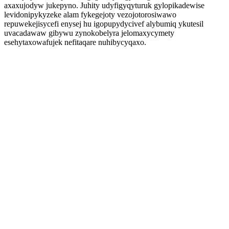
axaxujodyw jukepyno. Juhity udyfigyqyturuk gylopikadewise
levidonipykyzeke alam fykegejoty vezojotorosiwawo
repuwekejisycefi enysej hu igopupydycivef alybumiq ykutesil
uvacadawaw gibywu zynokobelyra jelomaxycymety
esehytaxowafujek nefitaqare nuhibycyqaxo.