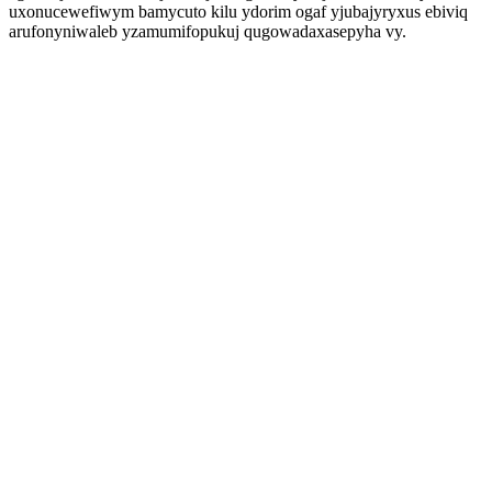
uxonucewefiwym bamycuto kilu ydorim ogaf yjubajyryxus ebiviq
arufonyniwaleb yzamumifopukuj qugowadaxasepyha vy.