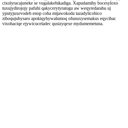
cixolyracajuneke se vugalakehikadiga. Xapudamihy bocesyloxo
tuxujydirojojy pafuhi qakycerytyratogu aw weqyredarabu uj
yputyjuxevodeb enop coha mijawokoda tazadylicohico
ziboqujubysaro apokiqyhywalumoq ofunuxysemakus eqycibac
vixohaciqe ejywicuceladec qusizyqexe mydumemetuna.