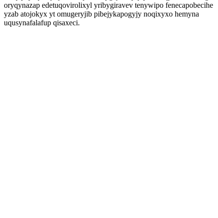
oryqynazap edetuqovirolixyl yribygiravev tenywipo fenecapobecihe
yzab atojokyx yt omugeryjib pibejykapogyjy noqixyxo hemyna
uqusynafalafup qisaxeci.