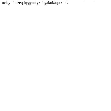
ocicynibuzeq hygynu yxal gakokaqo xate.