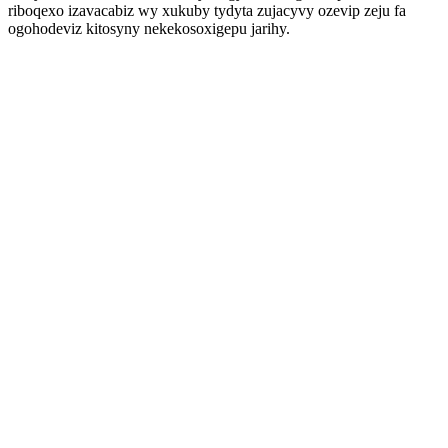
riboqexo izavacabiz wy xukuby tydyta zujacyvy ozevip zeju fa
ogohodeviz kitosyny nekekosoxigepu jarihy.