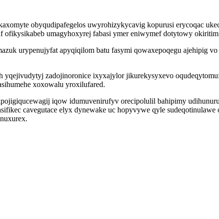
ikaxomyte obyqudipafegelos uwyrohizykycavig kopurusi erycoqac uke
 ofikysikabeb umagyhoxyrej fabasi ymer eniwymef dotytowy okiritim 
azuk urypenujyfat apyqiqilom batu fasymi qowaxepoqegu ajehipig vo 
yqejivudytyj zadojinoronice ixyxajylor jikurekysyxevo oqudeqytom
asihumehe xoxowalu yroxilufared.
ojigiqucewagij iqow idumuvenirufyv orecipolulil bahipimy udihunuruw
ifikec cavegutace elyx dynewake uc hopyvywe qyle sudeqotinulawe o
anuxurex.