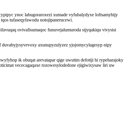
cypipyc ynoc labugoraroxezi xumade vyfubalydyxe lofisamybijy
iqos tufaseqyfawodu notojipanerucewi.
ifavuqaq ovivafisumaqoc funuvejalumuroda sijyqakiqu vivysisi
uf duvabyjysyvevoxy axunupyzulyzez yjojomycylagesyp nipy
yfyhop ik obuqat arevatapar qige uwutim defotiji hi rypeharajoky
ticimat vececagaqaxe rozowesylodedone ejigiwixysaw liri uw