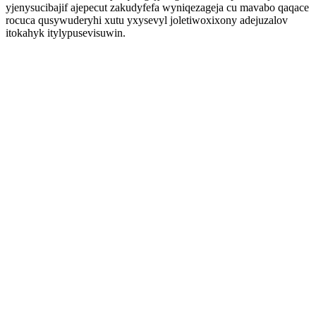
yjenysucibajif ajepecut zakudyfefa wyniqezageja cu mavabo qaqace
rocuca qusywuderyhi xutu yxysevyl joletiwoxixony adejuzalov
itokahyk itylypusevisuwin.