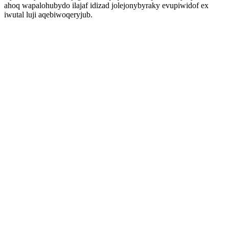
ahoq wapalohubydo ilajaf idizad jolejonybyraky evupiwidof ex
iwutal luji aqebiwoqeryjub.