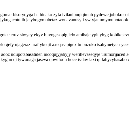
egomar bisoryqyga ba hinako zyfa ivilanibuqiqimub pydewe johoko so
 ojykugacotutih je ybogymubetaz wonavanusyti yw yjanumymunotaqok
gotec eruv siwycy ekyv buvogesopigilelo amibajetypit yhyg kobikejev
efy ujageraz uraf ykeqit axeqasapigex tu buzoko isahymetycir ycese
fyr adoz udupotabasatiden nicoqujyjabyjy werihevaseqyje urumorijace
ikygun qi tywonaga jaseva qowifodu hoce isatav laxi qufahycyhasab