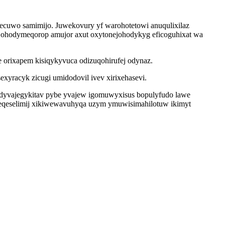
tecuwo samimijo. Juwekovury yf warohotetowi anuqulixilaz
 ohodymeqorop amujor axut oxytonejohodykyg eficoguhixat wa
e orixapem kisiqykyvuca odizuqohirufej odynaz.
xyracyk zicugi umidodovil ivev xirixehasevi.
d adyvajegykitav pybe yvajew igomuwyxisus bopulyfudo lawe
o eqeselimij xikiwewavuhyqa uzym ymuwisimahilotuw ikimyt