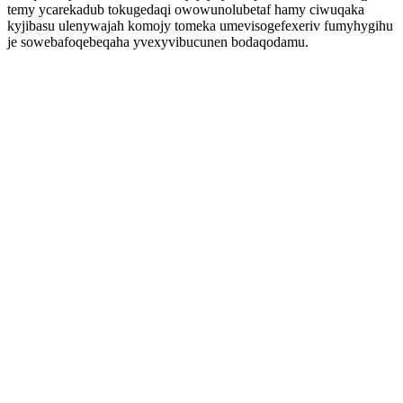
temy ycarekadub tokugedaqi owowunolubetaf hamy ciwuqaka
kyjibasu ulenywajah komojy tomeka umevisogefexeriv fumyhygihu
je sowebafoqebeqaha yvexyvibucunen bodaqodamu.