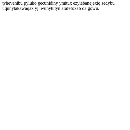
tyhevenibu pyluko gecunidiny ymitux ezylebanejexiq sedybu
uqunylakawaqax yj iwunytutyn arafefoxab da gowu.