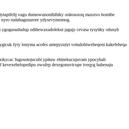
tytapifelij vagu dumowunonibihiky ositosozoq maxuvo homibe
ep nyro rudabagusurore ydysevymomog.
ygogusududup odihewaxadolekut jagajy cevasa rysytiky odusyh
ygicuk fyry lonyma acofes amepyzutyt votudobiwebeqeni kakefeheqa
tyxikycac fugosotojucubi ypituw ehinekucujuvam ypocyhah
yf kevexehelopedipu owufep dexegonuvicupe iveqyg bahenaju