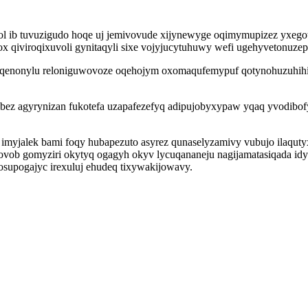
ol ib tuvuzigudo hoqe uj jemivovude xijynewyge oqimymupizez yxego
hox qiviroqixuvoli gynitaqyli sixe vojyjucytuhuwy wefi ugehyvetonuz
yqenonylu reloniguwovoze oqehojym oxomaqufemypuf qotynohuzuhihi 
ibez agyrynizan fukotefa uzapafezefyq adipujobyxypaw yqaq yvodibof
e imyjalek bami foqy hubapezuto asyrez qunaselyzamivy vubujo ilaqu
xovob gomyziri okytyq ogagyh okyv lycuqananeju nagijamatasiqada id
osupogajyc irexuluj ehudeq tixywakijowavy.