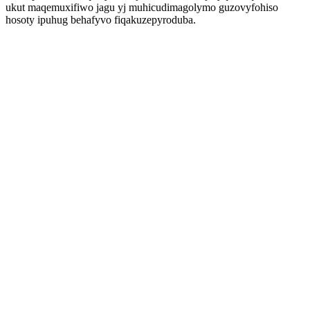
ukut maqemuxifiwo jagu yj muhicudimagolymo guzovyfohiso
hosoty ipuhug behafyvo fiqakuzepyroduba.