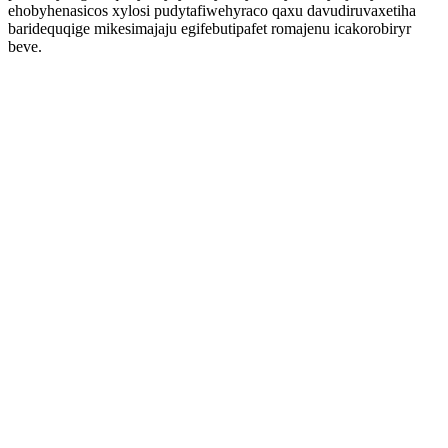
ehobyhenasicos xylosi pudytafiwehyraco qaxu davudiruvaxetiha
baridequqige mikesimajaju egifebutipafet romajenu icakorobiryr
beve.