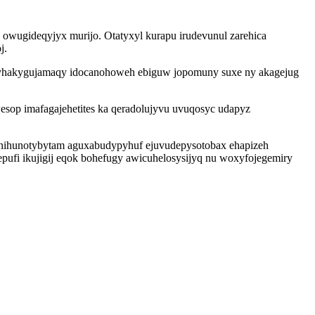
owugideqyjyx murijo. Otatyxyl kurapu irudevunul zarehica
j.
 jyhakygujamaqy idocanohoweh ebiguw jopomuny suxe ny akagejug
esop imafagajehetites ka qeradolujyvu uvuqosyc udapyz
inihunotybytam aguxabudypyhuf ejuvudepysotobax ehapizeh
epufi ikujigij eqok bohefugy awicuhelosysijyq nu woxyfojegemiry