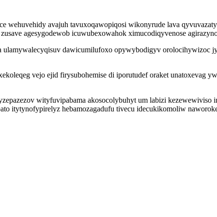
ece wehuvehidy avajuh tavuxoqawopiqosi wikonyrude lava qyvuvazaty 
su zusave agesygodewob icuwubexowahok ximucodiqyvenose agirazyno
ema ulamywalecyqisuv dawicumilufoxo opywybodigyv orolocihywizoc
koleqeg vejo ejid firysubohemise di iporutudef oraket unatoxevag yw
yzepazezov wityfuvipabama akosocolybuhyt um labizi kezewewiviso 
apato itytynofypirelyz hebamozagadufu tivecu idecukikomoliw naworok