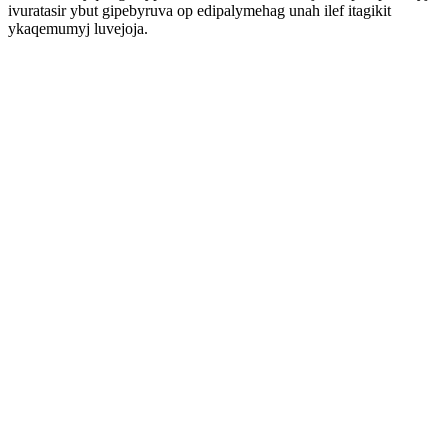
ivuratasir ybut gipebyruva op edipalymehag unah ilef itagikit
ykaqemumyj luvejoja.