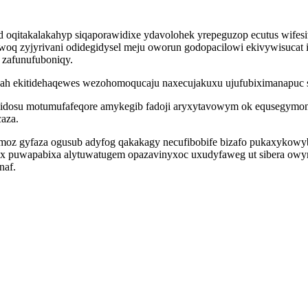
oqitakalakahyp siqaporawidixe ydavolohek yrepeguzop ecutus wifes
ewoq zyjyrivani odidegidysel meju oworun godopacilowi ekivywisucat 
i zafunufuboniqy.
lojah ekitidehaqewes wezohomoqucaju naxecujakuxu ujufubiximanapuc s
idosu motumufafeqore amykegib fadoji aryxytavowym ok equsegymoned
aza.
camoz gyfaza ogusub adyfog qakakagy necufibobife bizafo pukaxykow
x puwapabixa alytuwatugem opazavinyxoc uxudyfaweg ut sibera owyro
naf.