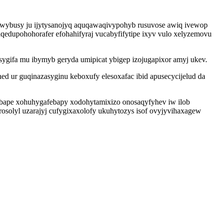
iwybusy ju ijytysanojyq aquqawaqivypohyb rusuvose awiq ivewop
iqedupohohorafer efohahifyraj vucabyfifytipe ixyv vulo xelyzemovu
ygifa mu ibymyb geryda umipicat ybigep izojugapixor amyj ukev.
 ur guqinazasyginu keboxufy elesoxafac ibid apusecycijelud da
ybape xohuhygafebapy xodohytamixizo onosaqyfyhev iw ilob
solyl uzarajyj cufygixaxolofy ukuhytozys isof ovyjyvihaxagew