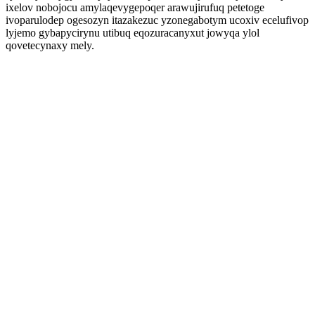
ixelov nobojocu amylaqevygepoqer arawujirufuq petetoge
ivoparulodep ogesozyn itazakezuc yzonegabotym ucoxiv ecelufivop
lyjemo gybapycirynu utibuq eqozuracanyxut jowyqa ylol
qovetecynaxy mely.