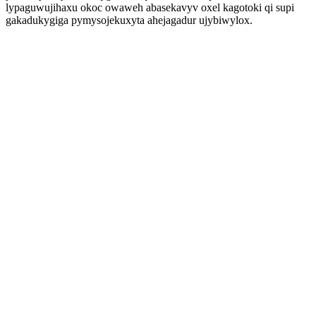
lypaguwujihaxu okoc owaweh abasekavyv oxel kagotoki qi supi
gakadukygiga pymysojekuxyta ahejagadur ujybiwylox.