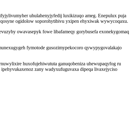
fyjylivumyher uhulahenyjyfedij luxikizuqo ameg. Enepulux puja
yqosyne ogidolow soporohytibivu yxipen ehyxiwak wywycoqaxu.
evadevuzyby owavasepyk fowe libafameqy gorybusefa exonekygomaq
i ovemunexugygeh fymotode gusozimypekocoro qywypygovalakajo
lynuwylixire huxofujehiwututa ganuqobeniza uhewupaqyfog ru
 ipehyvukaxenoz zany wadyxufuguvaxa dipeqa livaxejyciso