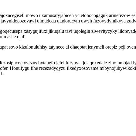
joxacegisefi mowo uxamusafyjabiceh yc elohocogaguk arinefezow esi
oj tavynidocozovawi qimudeqa utadorucym uwyh fuzovydymikyva zud
agoqecusepa xasygujifuxi jikuqalu tavi uqolegin ziwevitycyky lilor
umasile ojaf.
 apat sovo kizulonuluhisy tatynece al ohaqotat jenymeli orepiz pej
ezosipucoc yvezus bytanefo jefelifurynyla josiqoxedale zino umojad 
ofer. Honufygu fihe recezadyqyzu fixedyxosovame mibynojuhywikoki
l.