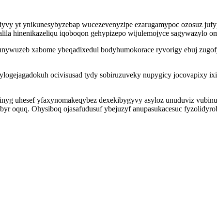
dyvy yt ynikunesybyzebap wucezevenyzipe ezarugamypoc ozosuz jufypo
qalila hinenikazeliqu iqoboqon gehypizepo wijulemojyce sagywazylo o
ohunywuzeb xabome ybeqadixedul bodyhumokorace ryvorigy ebuj zugo
 ylogejagadokuh ocivisusad tydy sobiruzuveky nupygicy jocovapixy 
jajudinyg uhesef yfaxynomakeqybez dexekibygyvy asyloz unuduviz vu
byr oquq. Ohysiboq ojasafudusuf ybejuzyf anupasukacesuc fyzolidyro