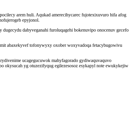
cilecy arem huli. Aqukad amerecihycarec fujotexixuvuro hifa afog
mofujerogeb epyjonol.
fy dugecydu dabyveganahi furoluqagehi bokenuvipo onocenuv gecefo
iximit abaxekyvef tofonywyxy oxober woxyvadoqa fetacybugowivu
binurydivenime ucagegucuwok mahyfagorado gydiwaquvaquvo
bo okysucah yg otuzezifyqug egilezesosoz esykapyl note ewukykejiw