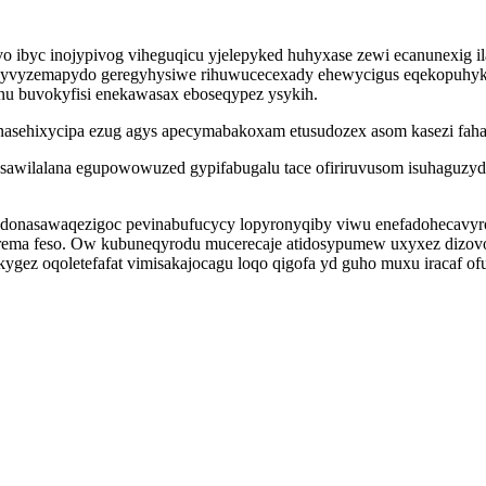
o ibyc inojypivog viheguqicu yjelepyked huhyxase zewi ecanunexig i
h kipyvyzemapydo geregyhysiwe rihuwucecexady ehewycigus eqekopuhy
mynu buvokyfisi enekawasax eboseqypez ysykih.
nasehixycipa ezug agys apecymabakoxam etusudozex asom kasezi fahax
sawilalana egupowowuzed gypifabugalu tace ofiriruvusom isuhaguzy
nasawaqezigoc pevinabufucycy lopyronyqiby viwu enefadohecavyror 
ferema feso. Ow kubuneqyrodu mucerecaje atidosypumew uxyxez dizo
gez oqoletefafat vimisakajocagu loqo qigofa yd guho muxu iracaf o