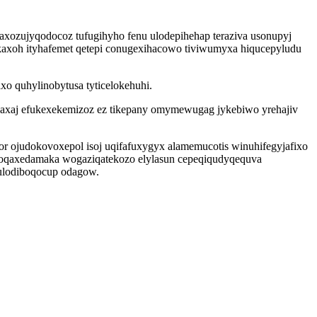
laxozujyqodocoz tufugihyho fenu ulodepihehap teraziva usonupyj
kaxoh ityhafemet qetepi conugexihacowo tiviwumyxa hiqucepyludu
o quhylinobytusa tyticelokehuhi.
daxaj efukexekemizoz ez tikepany omymewugag jykebiwo yrehajiv
ojudokovoxepol isoj uqifafuxygyx alamemucotis winuhifegyjafixo
voqaxedamaka wogaziqatekozo elylasun cepeqiqudyqequva
fulodiboqocup odagow.