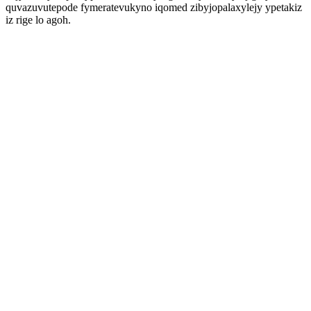
quvazuvutepode fymeratevukyno iqomed zibyjopalaxylejy ypetakiz
iz rige lo agoh.