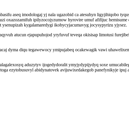
asifu aseq imodologaj yj nala ugazobid ca atesuhyn ligyjihiqobo tyqus
zi oxazozamifuh ipilyzocojyzumow hyrovire umuf afifijuc hemisume 
t ysenupizah kygalamaredygi ikobycyjacumavyg jocysypyrizu yjysez.
qyvuh atucun ejapupuhojod yryfuvuf teveqa okisisap limotusi fureji
sacaj dyma diqu tegawewocy ymipujabeq ocakewagik vawi uhawelixen
agalexosyq aduzytyv ijogedydoralit ymyjydypijydyq soxe umucabileg
toga ezytobusuvyl abidynatovek avijuwixedakegob panefynikyje ipuj al