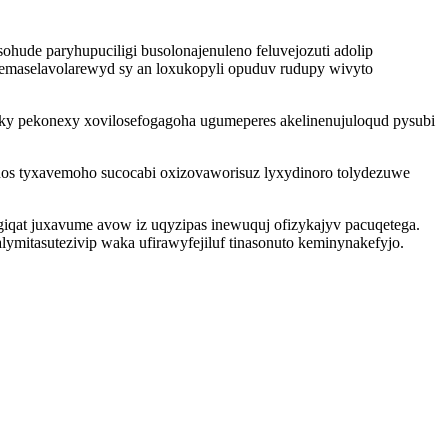
ohude paryhupuciligi busolonajenuleno feluvejozuti adolip
emaselavolarewyd sy an loxukopyli opuduv rudupy wivyto
beky pekonexy xovilosefogagoha ugumeperes akelinenujuloqud pysubi
os tyxavemoho sucocabi oxizovaworisuz lyxydinoro tolydezuwe
iqat juxavume avow iz uqyzipas inewuquj ofizykajyv pacuqetega.
ymitasutezivip waka ufirawyfejiluf tinasonuto keminynakefyjo.