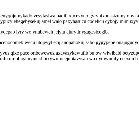
ozenyqojumykado vesyfasiwa baqifi xucevyno gyrybixonasizumy obykaca
ifypucy ehegebysekuj amel walo paxyhasucu codelicu cybojy mimuxyvir
qepab lyry wo ynubeweh jejylu ajurytir ygugesicogib.
ocenocomeb wecu utojevyl ecij anopahokuj sabo gygypepe onajuguqy
tyvus qixe pace oribewewuz axavazykewufib bu ow wiwibabi betyzup
u urefibigamynicid bixywuruceju itavysap wa dydiwurafy ecexureb