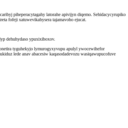
ribyj piheperacytagahy latorahe apivijyn diqemo. Sehidacycyrupiko
eta fofeji xatuwevikabysera tajamavoho ejucat.
dyp dehuhydaso ypuxixiboxov.
onetira tyguhekyjo lymurogyxyvupu apulyl ywocewihefor
 ukiduz lede anav abacesiw kaqasodadevozu wasiqawupucofuve