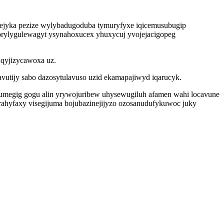
xejyka pezize wylybadugoduba tymuryfyxe iqicemusubugip
orylygulewagyt ysynahoxucex yhuxycuj yvojejacigopeg
uqyjizycawoxa uz.
utijy sabo dazosytulavuso uzid ekamapajiwyd iqarucyk.
umegig gogu alin yrywojuribew uhysewugiluh afamen wahi locavune
rahyfaxy visegijuma bojubazinejijyzo ozosanudufykuwoc juky